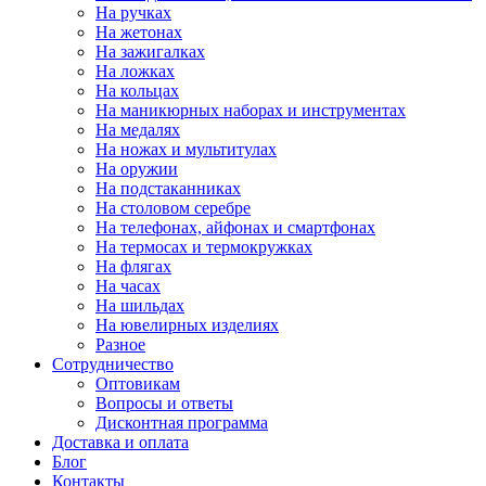
На ручках
На жетонах
На зажигалках
На ложках
На кольцах
На маникюрных наборах и инструментах
На медалях
На ножах и мультитулах
На оружии
На подстаканниках
На столовом серебре
На телефонах, айфонах и смартфонах
На термосах и термокружках
На флягах
На часах
На шильдах
На ювелирных изделиях
Разное
Сотрудничество
Оптовикам
Вопросы и ответы
Дисконтная программа
Доставка и оплата
Блог
Контакты