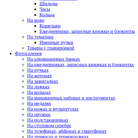
Шильды
Часы
Кольца
На коже
Кошельки
Ежедневники, записные книжки и блокноты
По тематике
Именные ручки
Товары с гравировкой
Фотогалерея
На алюминиевых банках
На ежедневниках, записных книжках и блокнотах
На ручках
На жетонах
На зажигалках
На ложках
На кольцах
На маникюрных наборах и инструментах
На медалях
На ножах и мультитулах
На оружии
На подстаканниках
На столовом серебре
На телефонах, айфонах и смартфонах
На термосах и термокружках