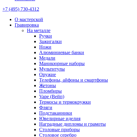
+7 (495) 730-4312
О мастерской
Гравировка
На металле
Ручки
Зажигалки
Ножи
Алюминиевые банки
Медали
Маникюрные наборы
Мультитулы
Оружие
Телефоны, айфоны и смартфоны
Жетоны
Пломбиры
Vape (Вейп)
Термосы и термокружки
Фляги
Подстаканники
Ювелирные иделия
Наградные дипломы и грамоты
Столовые приборы
Столовое серебро