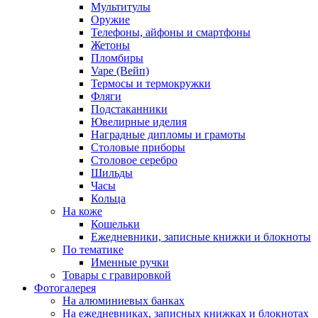
Мультитулы
Оружие
Телефоны, айфоны и смартфоны
Жетоны
Пломбиры
Vape (Вейп)
Термосы и термокружки
Фляги
Подстаканники
Ювелирные иделия
Наградные дипломы и грамоты
Столовые приборы
Столовое серебро
Шильды
Часы
Кольца
На коже
Кошельки
Ежедневники, записные книжки и блокноты
По тематике
Именные ручки
Товары с гравировкой
Фотогалерея
На алюминиевых банках
На ежедневниках, записных книжках и блокнотах