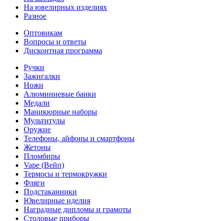
На ювелирных изделиях
Разное
Оптовикам
Вопросы и ответы
Дисконтная программа
Ручки
Зажигалки
Ножи
Алюминиевые банки
Медали
Маникюрные наборы
Мультитулы
Оружие
Телефоны, айфоны и смартфоны
Жетоны
Пломбиры
Vape (Вейп)
Термосы и термокружки
Фляги
Подстаканники
Ювелирные иделия
Наградные дипломы и грамоты
Столовые приборы