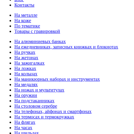
Контакты
На металле
На коже
По тематике
Товары с гравировкой
На алюминиевых банках
На ежедневниках, записных книжках и блокнотах
На ручках
На жетонах
На зажигалках
На ложках
На кольцах
На маникюрных наборах и инструментах
На медалях
На ножах и мультитулах
На оружии
На подстаканниках
На столовом серебре
На телефонах, айфонах и смартфонах
На термосах и термокружках
На флягах
На часах
На шильдах