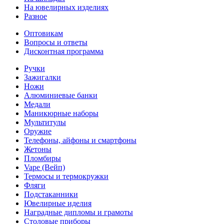
На ювелирных изделиях
Разное
Оптовикам
Вопросы и ответы
Дисконтная программа
Ручки
Зажигалки
Ножи
Алюминиевые банки
Медали
Маникюрные наборы
Мультитулы
Оружие
Телефоны, айфоны и смартфоны
Жетоны
Пломбиры
Vape (Вейп)
Термосы и термокружки
Фляги
Подстаканники
Ювелирные иделия
Наградные дипломы и грамоты
Столовые приборы