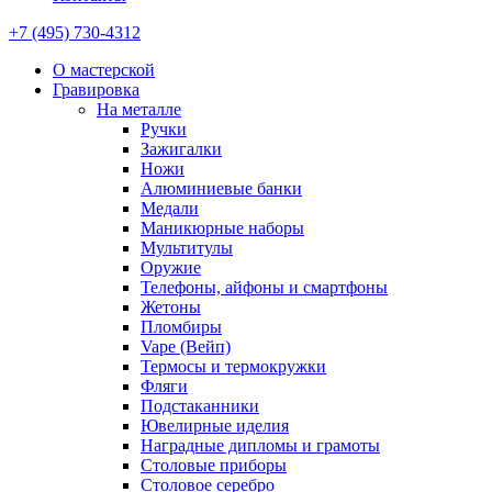
+7 (495) 730-4312
О мастерской
Гравировка
На металле
Ручки
Зажигалки
Ножи
Алюминиевые банки
Медали
Маникюрные наборы
Мультитулы
Оружие
Телефоны, айфоны и смартфоны
Жетоны
Пломбиры
Vape (Вейп)
Термосы и термокружки
Фляги
Подстаканники
Ювелирные иделия
Наградные дипломы и грамоты
Столовые приборы
Столовое серебро