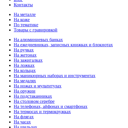
Контакты
На металле
На коже
По тематике
Товары с гравировкой
На алюминиевых банках
На ежедневниках, записных книжках и блокнотах
На ручках
На жетонах
На зажигалках
На ложках
На кольцах
На маникюрных наборах и инструментах
На медалях
На ножах и мультитулах
На оружии
На подстаканниках
На столовом серебре
На телефонах, айфонах и смартфонах
На термосах и термокружках
На флягах
На часах
На шильдах