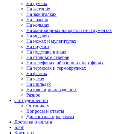
На ручках
На жетонах
На зажигалках
На ложках
На кольцах
На маникюрных наборах и инструментах
На медалях
На ножах и мультитулах
На оружии
На подстаканниках
На столовом серебре
На телефонах, айфонах и смартфонах
На термосах и термокружках
На флягах
На часах
На шильдах
На ювелирных изделиях
Разное
Сотрудничество
Оптовикам
Вопросы и ответы
Дисконтная программа
Доставка и оплата
Блог
Контакты