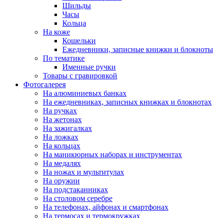
Шильды
Часы
Кольца
На коже
Кошельки
Ежедневники, записные книжки и блокноты
По тематике
Именные ручки
Товары с гравировкой
Фотогалерея
На алюминиевых банках
На ежедневниках, записных книжках и блокнотах
На ручках
На жетонах
На зажигалках
На ложках
На кольцах
На маникюрных наборах и инструментах
На медалях
На ножах и мультитулах
На оружии
На подстаканниках
На столовом серебре
На телефонах, айфонах и смартфонах
На термосах и термокружках