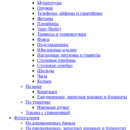
Мультитулы
Оружие
Телефоны, айфоны и смартфоны
Жетоны
Пломбиры
Vape (Вейп)
Термосы и термокружки
Фляги
Подстаканники
Ювелирные иделия
Наградные дипломы и грамоты
Столовые приборы
Столовое серебро
Шильды
Часы
Кольца
На коже
Кошельки
Ежедневники, записные книжки и блокноты
По тематике
Именные ручки
Товары с гравировкой
Фотогалерея
На алюминиевых банках
На ежедневниках, записных книжках и блокнотах