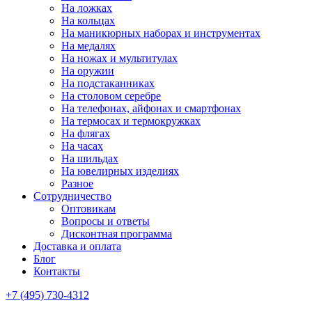
На ложках
На кольцах
На маникюрных наборах и инструментах
На медалях
На ножах и мультитулах
На оружии
На подстаканниках
На столовом серебре
На телефонах, айфонах и смартфонах
На термосах и термокружках
На флягах
На часах
На шильдах
На ювелирных изделиях
Разное
Сотрудничество
Оптовикам
Вопросы и ответы
Дисконтная программа
Доставка и оплата
Блог
Контакты
+7 (495) 730-4312