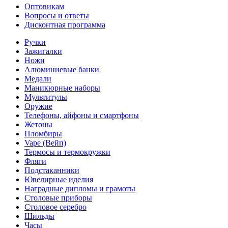
Оптовикам
Вопросы и ответы
Дисконтная программа
Ручки
Зажигалки
Ножи
Алюминиевые банки
Медали
Маникюрные наборы
Мультитулы
Оружие
Телефоны, айфоны и смартфоны
Жетоны
Пломбиры
Vape (Вейп)
Термосы и термокружки
Фляги
Подстаканники
Ювелирные иделия
Наградные дипломы и грамоты
Столовые приборы
Столовое серебро
Шильды
Часы