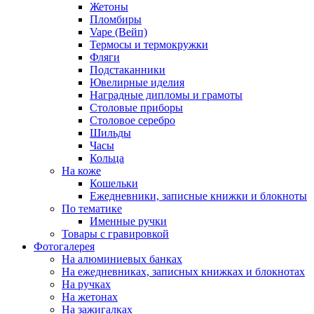
Жетоны
Пломбиры
Vape (Вейп)
Термосы и термокружки
Фляги
Подстаканники
Ювелирные иделия
Наградные дипломы и грамоты
Столовые приборы
Столовое серебро
Шильды
Часы
Кольца
На коже
Кошельки
Ежедневники, записные книжки и блокноты
По тематике
Именные ручки
Товары с гравировкой
Фотогалерея
На алюминиевых банках
На ежедневниках, записных книжках и блокнотах
На ручках
На жетонах
На зажигалках