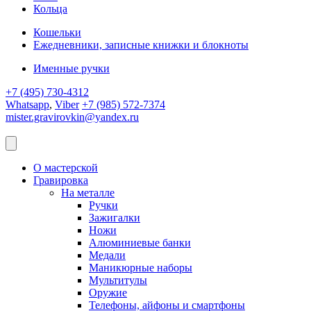
Кольца
Кошельки
Ежедневники, записные книжки и блокноты
Именные ручки
+7 (495) 730-4312
Whatsapp
,
Viber
+7 (985) 572-7374
mister.gravirovkin@yandex.ru
О мастерской
Гравировка
На металле
Ручки
Зажигалки
Ножи
Алюминиевые банки
Медали
Маникюрные наборы
Мультитулы
Оружие
Телефоны, айфоны и смартфоны