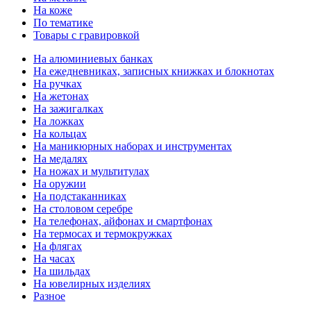
На коже
По тематике
Товары с гравировкой
На алюминиевых банках
На ежедневниках, записных книжках и блокнотах
На ручках
На жетонах
На зажигалках
На ложках
На кольцах
На маникюрных наборах и инструментах
На медалях
На ножах и мультитулах
На оружии
На подстаканниках
На столовом серебре
На телефонах, айфонах и смартфонах
На термосах и термокружках
На флягах
На часах
На шильдах
На ювелирных изделиях
Разное