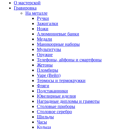
О мастерской
Гравировка
На металле
Ручки
Зажигалки
Ножи
Алюминиевые банки
Медали
Маникюрные наборы
Мультитулы
Оружие
Телефоны, айфоны и смартфоны
Жетоны
Пломбиры
Vape (Вейп)
Термосы и термокружки
Фляги
Подстаканники
Ювелирные иделия
Наградные дипломы и грамоты
Столовые приборы
Столовое серебро
Шильды
Часы
Кольца